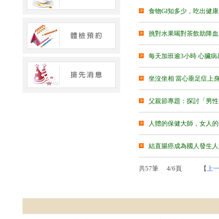
食物GI知多少，吃出健
挑對水果喝對茶飲助降血
每天加班逾3小時 心臟病
坐沒坐相 當心垂足症上
父親節專題：探討「男性
人體的保健大師，女人的
結直腸癌成為國人發生人
共57筆
4/6頁
【
上