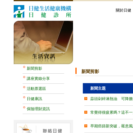
關於日健
新聞剪影
新聞剪影
講座實錄分享
新聞主題
活動票選區
日健康訊
蒜頭剁碎淋熱油 可降膽
保險理財資訊
常覺得很疲累嗎？這不一
早期癌篩新突破，罹患風險要