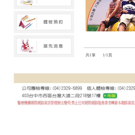
共1筆
1/1頁