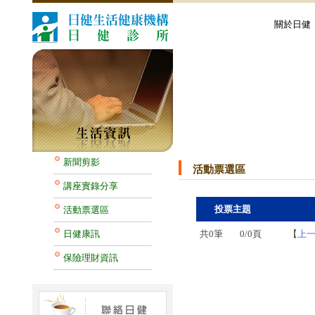
關於日健
新聞剪影
活動票選區
講座實錄分享
投票主題
活動票選區
日健康訊
共0筆
0/0頁
【
上
保險理財資訊