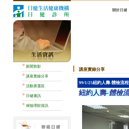
關於日健
新聞剪影
講座實錄分享
講座實錄分享
99/1/25紐約人壽-體檢流
活動票選區
紐約人壽
-體檢
日健康訊
保險理財資訊